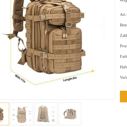
Art.
Best
Zah
Prod
Farb
Haf
Vor