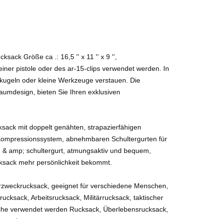
ksack Größe ca .: 16,5 '' x 11 '' x 9 '',
ner pistole oder des ar-15-clips verwendet werden. In
elkugeln oder kleine Werkzeuge verstauen. Die
aumdesign, bieten Sie Ihren exklusiven
sack mit doppelt genähten, strapazierfähigen
Kompressionssystem, abnehmbaren Schultergurten für
 & amp; schultergurt, atmungsaktiv und bequem,
cksack mehr persönlichkeit bekommt.
hrzweckrucksack, geeignet für verschiedene Menschen,
cksack, Arbeitsrucksack, Militärrucksack, taktischer
che verwendet werden Rucksack, Überlebensrucksack,