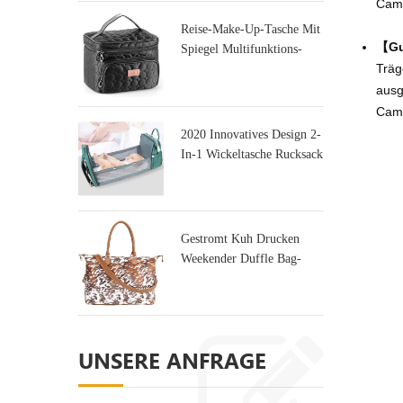
Camp
Reise-Make-Up-Tasche Mit
【Gut
Spiegel Multifunktions-
Träg
Kulturtasche
ausg
Camp
2020 Innovatives Design 2-
In-1 Wickeltasche Rucksack
Tasche & Kinderbett
Gestromt Kuh Drucken
Weekender Duffle Bag-
Tasche Für Die Reise
UNSERE ANFRAGE