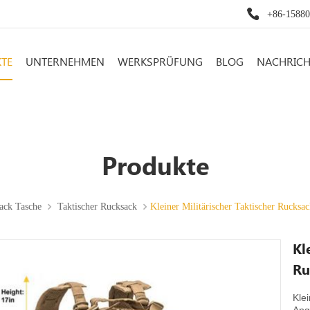
+86-1588
TE
UNTERNEHMEN
WERKSPRÜFUNG
BLOG
NACHRIC
Produkte
ack Tasche
Taktischer Rucksack
Kleiner Militärischer Taktischer Rucksa
Kl
Ru
Kle
Ang