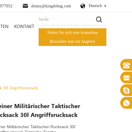
Deutsch
0977052
donny@kingdobag.com
HTEN
KONTAKT
Holen Sie sich eine kostenlose
Broschüre und ein Angebot
ck 30l Angriffsrucksack
einer Militärischer Taktischer
cksack 30l Angriffsrucksack
iner Militärischer Taktischer Rucksack 30l
riffsrucksack Taktische Tasche