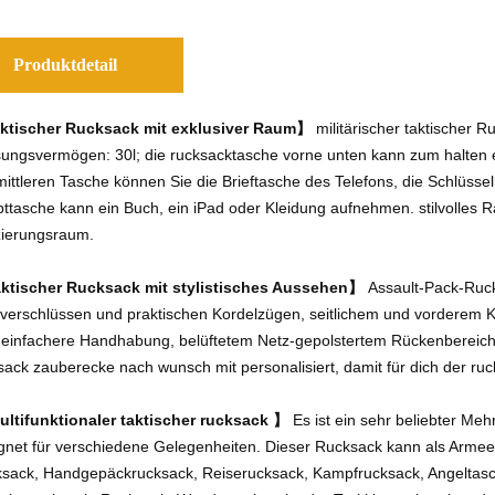
Produktdetail
tischer Rucksack mit
exklusiver Raum】
militärischer taktischer Ruc
ungsvermögen: 30l; die rucksacktasche vorne unten kann zum halten ei
mittleren Tasche können Sie die Brieftasche des Telefons, die Schlüss
ttasche kann ein Buch, ein iPad oder Kleidung aufnehmen. stilvolles R
zierungsraum.
ktischer Rucksack mit
stylistisches Aussehen】
Assault-Pack-Ruck
verschlüssen und praktischen Kordelzügen, seitlichem und vorderem 
 einfachere Handhabung, belüftetem Netz-gepolstertem Rückenbereich
sack zauberecke nach wunsch mit personalisiert, damit für dich der ru
ltifunktionaler taktischer rucksack
】
Es ist ein sehr beliebter Me
gnet für verschiedene Gelegenheiten. Dieser Rucksack kann als Armeeru
sack, Handgepäckrucksack, Reiserucksack, Kampfrucksack, Angeltas