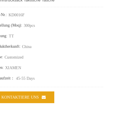
-Nr.:
KD0016F
ellung (moq):
300pcs
lung:
TT
uktherkunft:
China
e:
Customized
en:
XIAMEN
laufzeit：
45-55 Days
KONTAKTIERE UNS