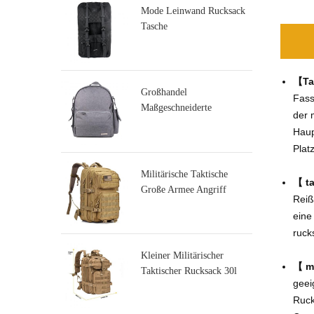
Mode Leinwand Rucksack
Tasche
【Tak
Großhandel
Fass
Maßgeschneiderte
der 
Wickeltasche Hersteller
Haup
Plat
Militärische Taktische
【
ta
Große Armee Angriff
Reiß
Molle Rucksäcke
eine
ruck
Kleiner Militärischer
【
mu
Taktischer Rucksack 30l
geei
Angriffsrucksack
Ruck