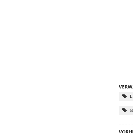
VERWA
L
M
VORHE