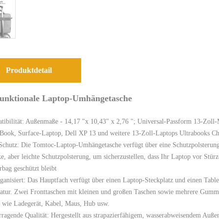
Produktdetail
funktionale Laptop-Umhängetasche
ibilität: Außenmaße - 14,17 "x 10,43" x 2,76 "; Universal-Passform 13-Zoll
 Book, Surface-Laptop, Dell XP 13 und weitere 13-Zoll-Laptops Ultrabooks 
Schutz: Die Tomtoc-Laptop-Umhängetasche verfügt über eine Schutzpolsterung 
ke, aber leichte Schutzpolsterung, um sicherzustellen, dass Ihr Laptop vor St
bag geschützt bleibt
ganisiert: Das Hauptfach verfügt über einen Laptop-Steckplatz und einen Tablet
atur. Zwei Fronttaschen mit kleinen und großen Taschen sowie mehrere Gummib
 wie Ladegerät, Kabel, Maus, Hub usw.
ragende Qualität: Hergestellt aus strapazierfähigem, wasserabweisendem Auße