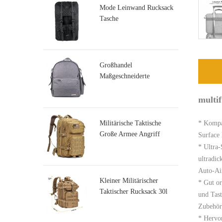
Mode Leinwand Rucksack
Tasche
Großhandel
Maßgeschneiderte
Wickeltasche Hersteller
multi
Militärische Taktische
* Kompat
Große Armee Angriff
Surface
Molle Rucksäcke
* Ultra-
ultradic
Auto-Air
Kleiner Militärischer
* Gut or
Taktischer Rucksack 30l
und Tast
Angriffsrucksack
Zubehör
* Hervor