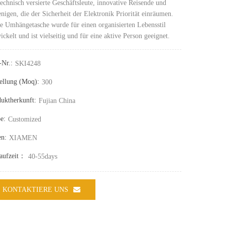
technisch versierte Geschäftsleute, innovative Reisende und
enigen, die der Sicherheit der Elektronik Priorität einräumen.
e Umhängetasche wurde für einen organisierten Lebensstil
ickelt und ist vielseitig und für eine aktive Person geeignet.
-Nr.:
SKI4248
ellung (moq):
300
uktherkunft:
Fujian China
e:
Customized
en:
XIAMEN
laufzeit：
40-55days
KONTAKTIERE UNS