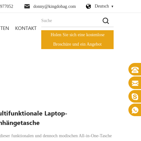
Deutsch
0977052
donny@kingdobag.com
HTEN
KONTAKT
Holen Sie sich eine kostenlose
Broschüre und ein Angebot
ltifunktionale Laptop-
hängetasche
dieser funktionalen und dennoch modischen All-in-One-Tasche