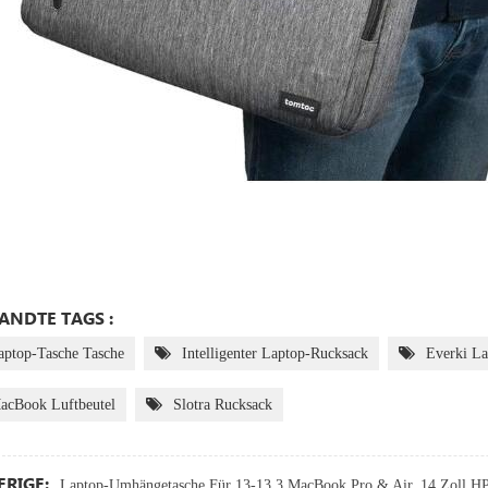
NDTE TAGS :
aptop-Tasche Tasche
Intelligenter Laptop-Rucksack
Everki La
acBook Luftbeutel
Slotra Rucksack
RIGE:
Laptop-Umhängetasche Für 13-13,3 MacBook Pro & Air, 14 Zoll HP