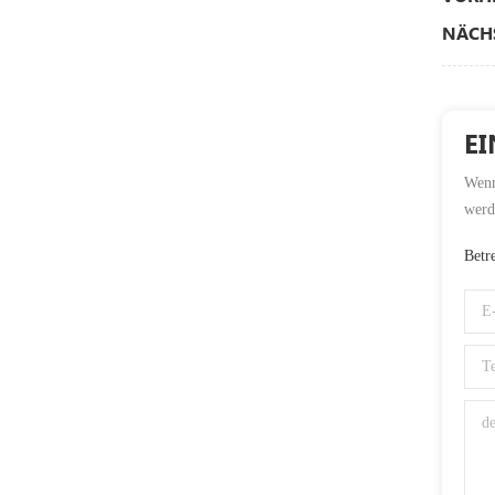
NÄCHS
EI
Wenn 
werd
Betr