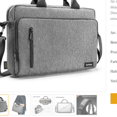
für 
diej
Dies
entw
Art.
Best
Prod
Farb
Haf
Vor