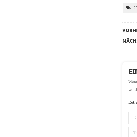
2
VORHE
NÄCHS
EI
Wenn 
werd
Betr