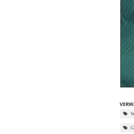
VERWA
W
G