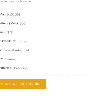
tauen, was Sie brauchen.
-Nr.:
KDOD01
ellung (moq):
300
lung:
T/T
uktherkunft:
China
e:
Green/Customized
en:
Xiamen
laufzeit：
45-55days
KONTAKTIERE UNS