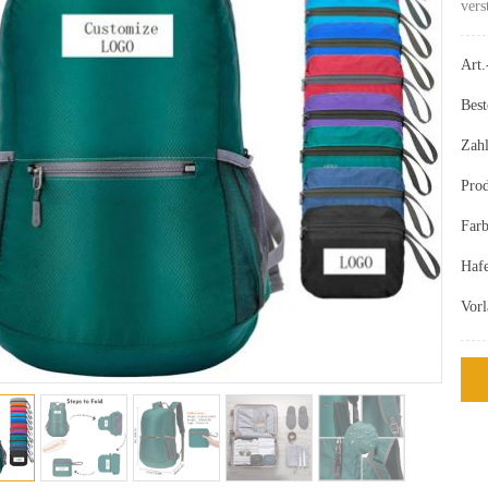
vers
Art.
Best
Zah
Prod
Farb
Haf
Vor