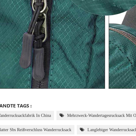
NDTE TAGS :
anderrucksackfabrik In China
Mehrzweck-Wandertagesrucksack Mit O
latter Sbs Reißverschluss Wanderrucksack
Langlebiger Wanderrucksac