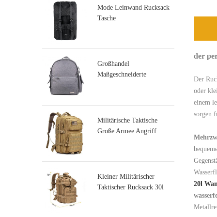
Mode Leinwand Rucksack
Tasche
der per
Großhandel
Maßgeschneiderte
Der Ruck
Wickeltasche Hersteller
oder kle
einem le
sorgen 
Militärische Taktische
Große Armee Angriff
Mehrzwe
Molle Rucksäcke
bequeme 
Gegenstä
Wasserf
Kleiner Militärischer
20l Wan
Taktischer Rucksack 30l
wasserf
Angriffsrucksack
Metallre