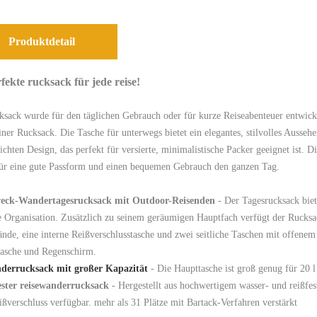
Produktdetail
fekte rucksack für jede reise!
sack wurde für den täglichen Gebrauch oder für kurze Reiseabenteuer entwicke
iner Rucksack. Die Tasche für unterwegs bietet ein elegantes, stilvolles Ausse
ichten Design, das perfekt für versierte, minimalistische Packer geeignet ist. 
für eine gute Passform und einen bequemen Gebrauch den ganzen Tag.
ck-Wandertagesrucksack mit Outdoor-Reisenden
- Der Tagesrucksack biet
Organisation. Zusätzlich zu seinem geräumigen Hauptfach verfügt der Rucksack
nde, eine interne Reißverschlusstasche und zwei seitliche Taschen mit offenem
lasche und Regenschirm.
derrucksack mit großer Kapazität
- Die Haupttasche ist groß genug für 20 l
ester reisewanderrucksack
- Hergestellt aus hochwertigem wasser- und reißfes
ißverschluss verfügbar. mehr als 31 Plätze mit Bartack-Verfahren verstärkt