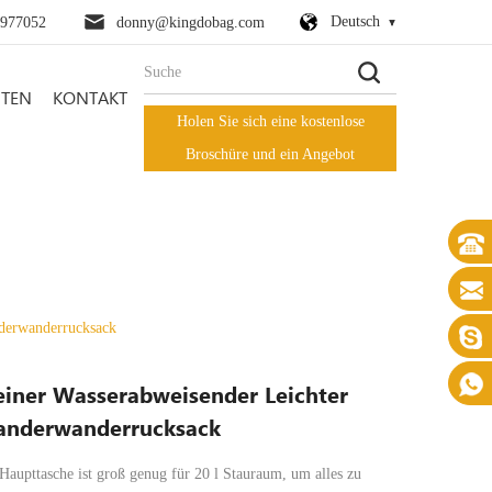
Deutsch
0977052
donny@kingdobag.com
HTEN
KONTAKT
Holen Sie sich eine kostenlose
Broschüre und ein Angebot
derwanderrucksack
einer Wasserabweisender Leichter
nderwanderrucksack
Haupttasche ist groß genug für 20 l Stauraum, um alles zu