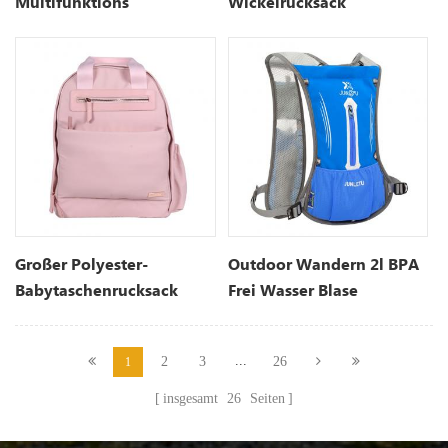
Multifunktions
Wickelrucksack
Wasserdicht Mutterschaft
Wickeltaschen
Großer Polyester-
Outdoor Wandern 2l BPA
Babytaschenrucksack
Frei Wasser Blase
Trinkrucksack
...
2
3
26
1
insgesamt
26
Seiten