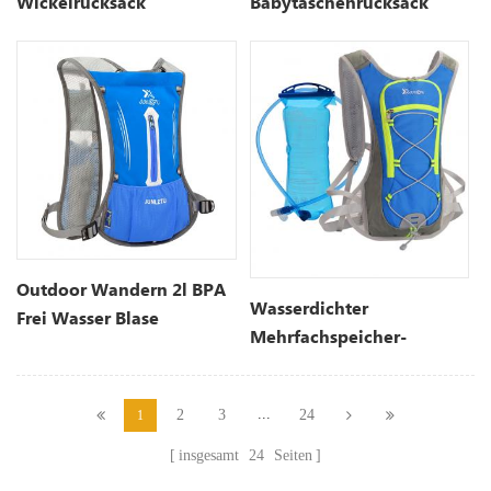
Wickelrucksack
Babytaschenrucksack
Outdoor Wandern 2l BPA
Wasserdichter
Frei Wasser Blase
Mehrfachspeicher-
Trinkrucksack
Trinkrucksack Für
Fahrräder
...
2
3
24
1
insgesamt
24
Seiten