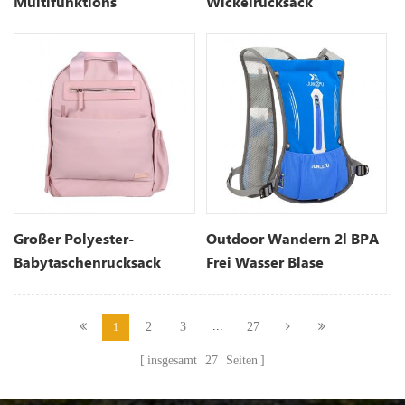
Multifunktions
Wickelrucksack
Wasserdicht Mutterschaft
Wickeltaschen
Großer Polyester-
Outdoor Wandern 2l BPA
Babytaschenrucksack
Frei Wasser Blase
Trinkrucksack
...
2
3
27
1
insgesamt
27
Seiten