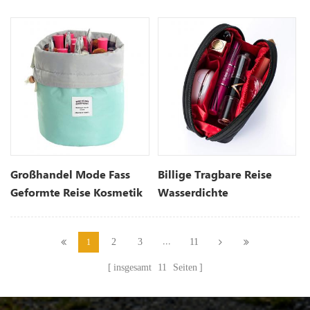
Kosmetiktasche
Tasche
Großhandel Mode Fass
Billige Tragbare Reise
Geformte Reise Kosmetik
Wasserdichte
Make-Up Tasche
Kosmetiktasche
...
2
3
11
1
insgesamt
11
Seiten