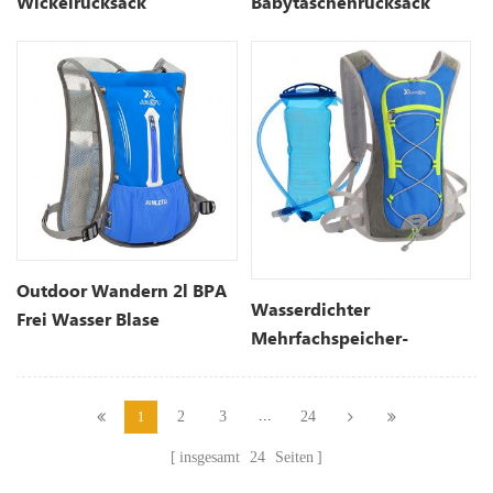
Wickelrucksack
Babytaschenrucksack
Outdoor Wandern 2l BPA
Wasserdichter
Frei Wasser Blase
Mehrfachspeicher-
Trinkrucksack
Trinkrucksack Für
Fahrräder
...
2
3
24
1
insgesamt
24
Seiten